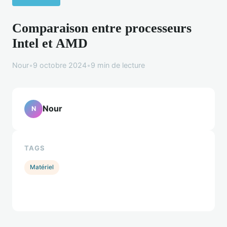
Comparaison entre processeurs
Intel et AMD
Nour
•
9 octobre 2024
•
9 min de lecture
Nour
N
TAGS
Matériel