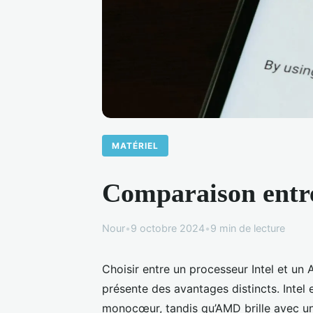
MATÉRIEL
Comparaison entre
Nour
•
9 octobre 2024
•
9 min de lecture
Choisir entre un processeur Intel et u
présente des avantages distincts. Inte
monocœur, tandis qu’AMD brille avec un