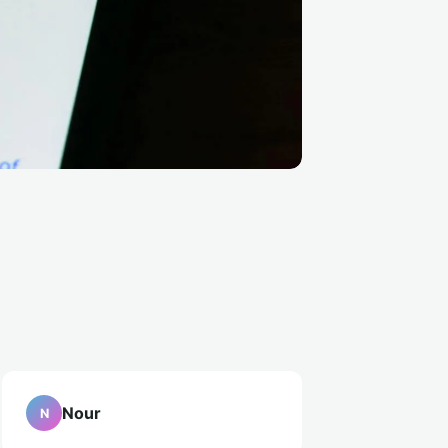
Nour
N