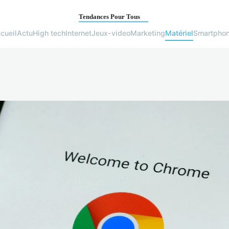
cueil
Actu
High tech
Internet
Jeux-video
Marketing
Matériel
Smartpho