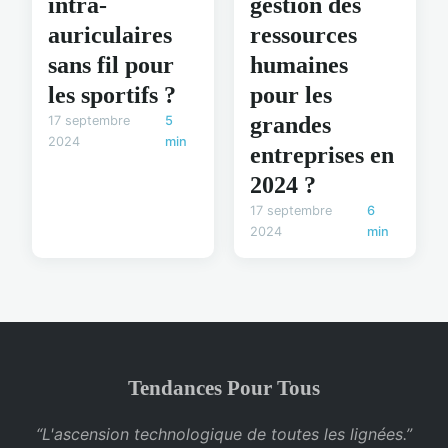
intra-
gestion des
auriculaires
ressources
sans fil pour
humaines
les sportifs ?
pour les
grandes
17 septembre
5
2024
min
entreprises en
2024 ?
17 septembre
6
2024
min
Tendances Pour Tous
“L'ascension technologique de toutes les lignées.”